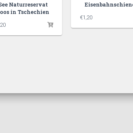
See Naturreservat
Eisenbahnschien
oos in Tschechien
€
1,20
,20