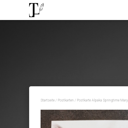
Startseite
/
Postkarten
/ Postkarte Alpaka Springtime Mar