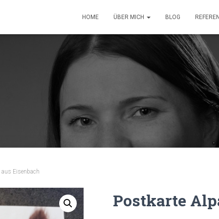
HOME
ÜBER MICH
BLOG
REFERE
y aus Eisenbach
Postkarte Al