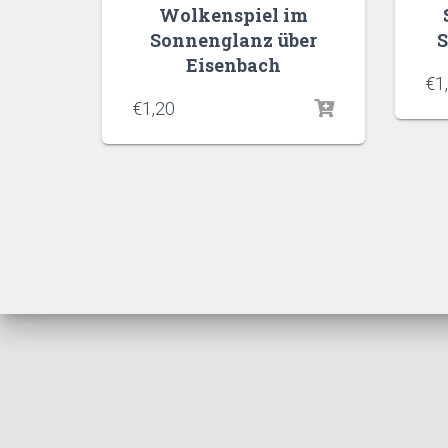
Wolkenspiel im
Sonnenglanz über
S
Eisenbach
€
1
€
1,20